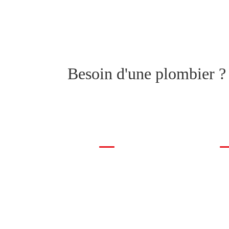
Besoin d'une plombier ?
BERIE
LIENS UTILES
LI
age Plomberie
Mentions Légales
che de Fuite
Politique de Confidentialité
Interventions
Nous Contacter
hage Canalisations