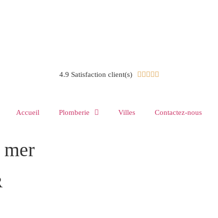
4.9 Satisfaction client(s)





Accueil
Plomberie
Villes
Contactez-nous
r mer
R