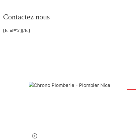
Contactez nous
[fc id='5'][/fc]
PLOM
Expert plombier à votre service depuis
Dépann
plus de 10 ans sur Nice et les Alpes-
Recher
Maritimes. Disponible 24h/24, 7j/7 pour
toutes vos urgences.
Zone d'
Débouc