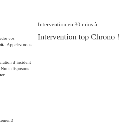
Intervention en 30 mins à
Intervention top Chrono !
oudre vos
.
Appelez nous
90
7
olution d’incident
. Nous disposons
ter.
cement)