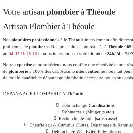
Votre artisan
plombier
à
Théoule
Artisan Plombier à Théoule
Nos
plombiers
professionnels
à le
Théoule
interviennent afin de rés
problèmes de
plomberie
. Nos prestations sont réalisés à
Théoule 065
au
04 93 16 16 10
et nous intervenons à votre domicile
24h/24
–
7J/
Notre
expertise
et notre sérieux nous confère une réactivité et une rés
de
plomberie
à 100% des cas. Aucune
intervention
ne nous fait peur
de tout le matériel de dépannage plomberie nécessaire pour vous assis
DÉPANNAGE PLOMBERIE A
Théoule
Débouchange
Canalisations
Robinetterie (Mitigeurs etc.)
Recherche de fuite
(sans casse)
Chauffe eau & Cumulus (Fuites, Dépannage & Rempla
Débouchage WC, Evier, Baignoire, etc.