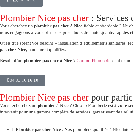
04 93 16 16 10
Plombier Nice pas cher
: Services 
Vous cherchez un
plombier pas cher à Nice
fiable et abordable ? Ne c
nous engageons à vous offrir des prestations de haute qualité, rapides et 
Quels que soient vos besoins – installation d’équipements sanitaires, r
pas cher Nice
, hautement qualifiés.
Besoin d’un
plombier pas cher à Nice
?
Chrono Plomberie
est disponi
04 93 16 16 10
Plombier Nice pas cher
pour partic
Vous recherchez un
plombier à Nice
? Chrono Plomberie est à votre ser
intervenir pour une gamme complète de services, garantissant des solutio
Plombier pas cher Nice
: Nos plombiers qualifiés à Nice interv