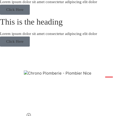
Lorem ipsum dolor sit amet consectetur adipiscing elit dolor
Click Here
This is the heading
Lorem ipsum dolor sit amet consectetur adipiscing elit dolor
Click Here
PLOM
Expert plombier à votre service depuis
Dépann
plus de 10 ans sur Nice et les Alpes-
Recher
Maritimes. Disponible 24h/24, 7j/7 pour
toutes vos urgences.
Zone d'
Débouc