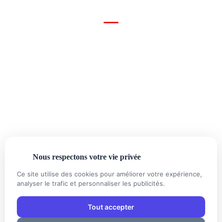
LIENS RAPIDES
Nice — Alpes-Maritimes
Tout le département 06
06 52 33 37 70
Urgence 24h/24
04 93 16 16 10
Standard
contact@chronoplomberie.fr
Lundi — Dimanche 24/7
Nous respectons votre vie privée
Ce site utilise des cookies pour améliorer votre expérience,
PAIEMENTS
CB
€
analyser le trafic et personnaliser les publicités.
Tout accepter