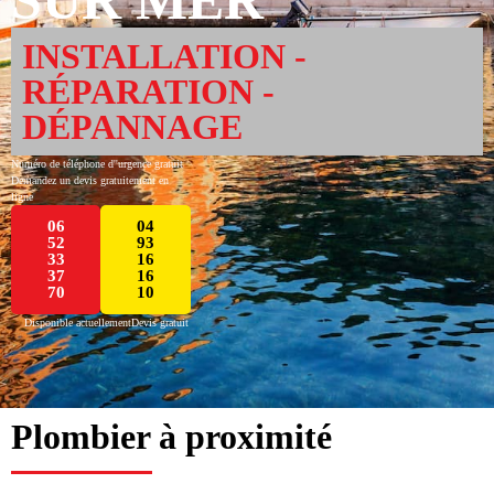
INSTALLATION -
RÉPARATION -
DÉPANNAGE
Numéro de téléphone d''urgence gratuit
Demandez un devis gratuitement en
ligne
06
04
52
93
33
16
37
16
70
10
Disponible actuellement
Devis gratuit
Plombier à proximité