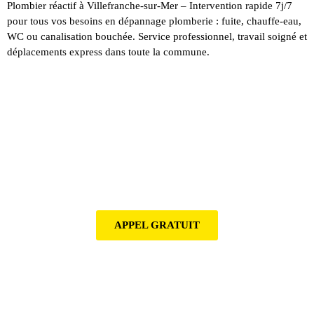
Plombier réactif à Villefranche-sur-Mer – Intervention rapide 7j/7
pour tous vos besoins en dépannage plomberie : fuite, chauffe-eau,
WC ou canalisation bouchée. Service professionnel, travail soigné et
déplacements express dans toute la commune.
URGENCE PLOMBERIE
Pour tous type de probleme d'urgence plomberie, arret
de fuite d'eau, intervention rapide et transparence des
tarifs
APPEL GRATUIT