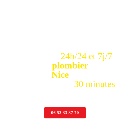
Disponible
24h/24 et 7j/7
Besoin d'un
plombier
en
urgence sur
Nice
?
Intervention en
30 minutes
Numero de telephone d'urgence
gratuit
06 52 33 37 70
Ouvert actuellement