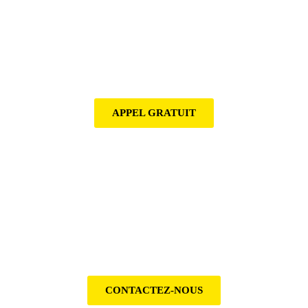
RECHERCHE DE FUITE
La recherche de fuite sans casse dans votre appartement
ou maison grace notamment a l ecoute acoustique ou gaz
traceur, rapport de recherche de fuite fournis pour votre
assurance
APPEL GRATUIT
DEPANNAGE PLOMBERIE
Depannage de vos installations plomberie, mitigeurs,
robinet..
CONTACTEZ-NOUS