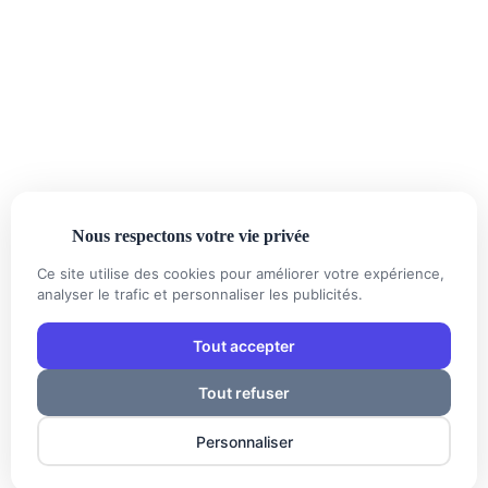
06 52 33 37 70
Urgence 24h/24
04 93 16 16 10
Standard
contact@chronoplomberie.fr
Lundi — Dimanche 24/7
Nous respectons votre vie privée
Ce site utilise des cookies pour améliorer votre expérience,
PAIEMENTS
CB
€
analyser le trafic et personnaliser les publicités.
Tout accepter
Tout refuser
© 2010 — 2026 Chrono Plomberie · SIRET : 98342877200013 ·
Personnaliser
APE : 4322A · Créé avec ❤️ à Nice · Développé par
Riviera Inside
·
Mentions légales
Confidentialité