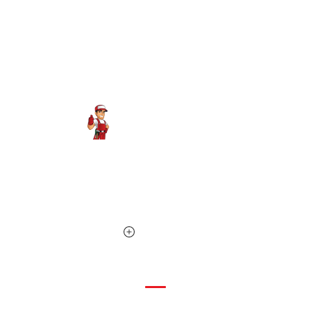
Expert plombier à votre service depuis plus de 10 ans sur
Nice et les Alpes-Maritimes. Disponible 24h/24, 7j/7 pour
toutes vos urgences.
PLOMBERIE