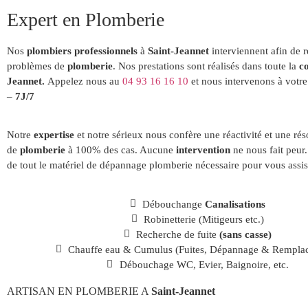
Expert en Plomberie
Nos
plombiers
professionnels
à
Saint-Jeannet
interviennent afin de 
problèmes de
plomberie
. Nos prestations sont réalisés dans toute la
c
Jeannet.
Appelez nous au
04 93 16 16 10
et nous intervenons à votr
–
7J/7
Notre
expertise
et notre sérieux nous confère une réactivité et une rés
de
plomberie
à 100% des cas. Aucune
intervention
ne nous fait peur
de tout le matériel de dépannage plomberie nécessaire pour vous assis
Débouchange
Canalisations
Robinetterie (Mitigeurs etc.)
Recherche de fuite
(sans casse)
Chauffe eau & Cumulus (Fuites, Dépannage & Rempla
Débouchage WC, Evier, Baignoire, etc.
ARTISAN EN PLOMBERIE A
Saint-Jeannet