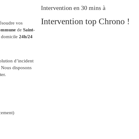
Intervention en 30 mins à
Intervention top Chrono !
résoudre vos
ommune
de
Saint-
e domicile
24h/24
olution d’incident
. Nous disposons
ter.
cement)