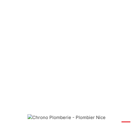
PLOM
Expert plombier à votre service depuis
Dépann