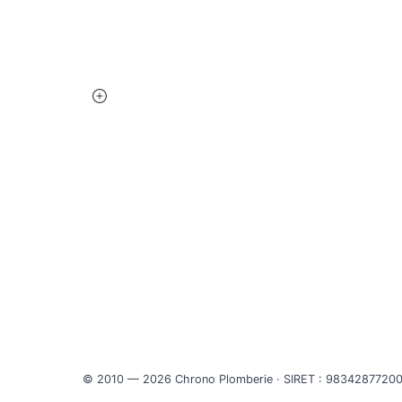
plus de 10 ans sur Nice et les Alpes-
Recher
Maritimes. Disponible 24h/24, 7j/7 pour
toutes vos urgences.
Zone d'
Débouc
Chauff
© 2010 — 2026 Chrono Plomberie · SIRET : 9834287720001