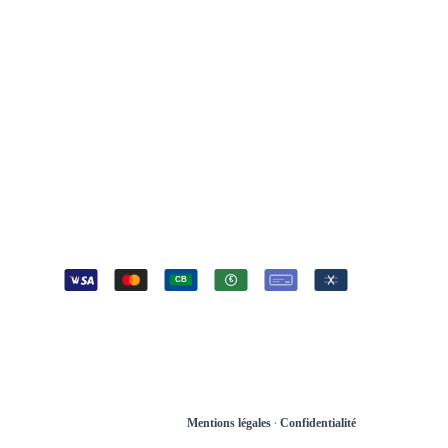
Tout le département 06
06 52 33 37 70
Urgence 24h/24
04 93 16 16 10
Standard
contact@chronoplomberie.fr
Lundi — Dimanche 24/7
IEMENTS
CB
€
·
Mentions légales
Confidentialité