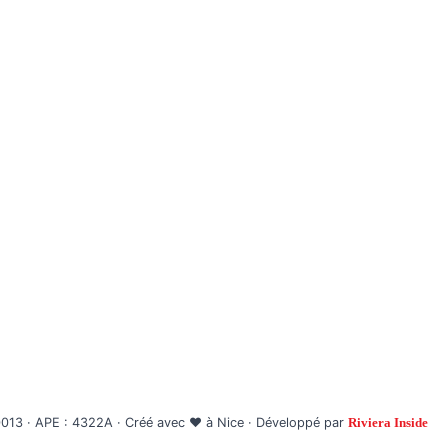
che de Fuite
Politique de Confidentialité
Interventions
Nous Contacter
hage Canalisations
e-Eau / Cumulus
PA
3 · APE : 4322A · Créé avec ❤️ à Nice · Développé par
Riviera Inside