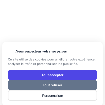
Tout le département 06
06 52 33 37 70
Urgence 24h/24
04 93 16 16 10
Standard
contact@chronoplomberie.fr
Lundi — Dimanche 24/7
Nous respectons votre vie privée
Ce site utilise des cookies pour améliorer votre expérience,
PAIEMENTS
CB
€
analyser le trafic et personnaliser les publicités.
Tout accepter
Tout refuser
© 2010 — 2026 Chrono Plomberie · SIRET : 98342877200013 ·
Personnaliser
APE : 4322A · Créé avec ❤️ à Nice · Développé par
Riviera Inside
·
Mentions légales
Confidentialité