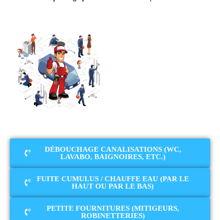
DÉBOUCHAGE CANALISATIONS (WC,
LAVABO, BAIGNOIRES, ETC.)
FUITE CUMULUS / CHAUFFE EAU (PAR LE
HAUT OU PAR LE BAS)
PETITE FOURNITURES (MITIGEURS,
ROBINETTERIES)