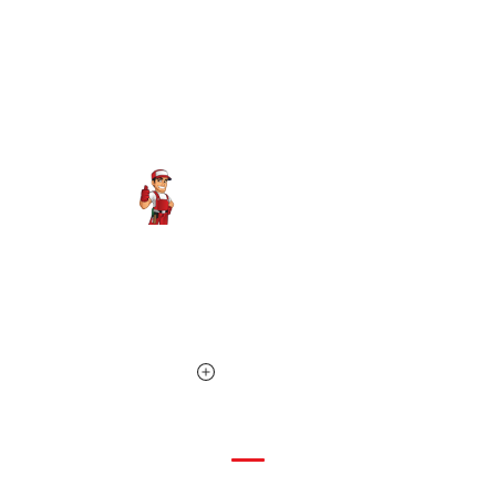
Expert plombier à votre service depuis plus de 10 ans sur
Nice et les Alpes-Maritimes. Disponible 24h/24, 7j/7 pour
toutes vos urgences.
PLOMBERIE