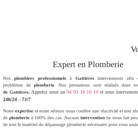
Vo
Expert en Plomberie
Nos
plombiers
professionnels
à
Gattières
interviennent afin
problèmes de
plomberie
. Nos prestations sont réalisés dans t
.
Appelez nous au
04 93 16 16 10
et nous intervenons
de
Gattières
24h/24
–
7J/7
Notre
expertise
et notre sérieux nous confère une réactivité et une ré
de
plomberie
à 100% des cas. Aucune
intervention
ne nous fait peu
de tout le matériel de dépannage plomberie nécessaire pour vous assis