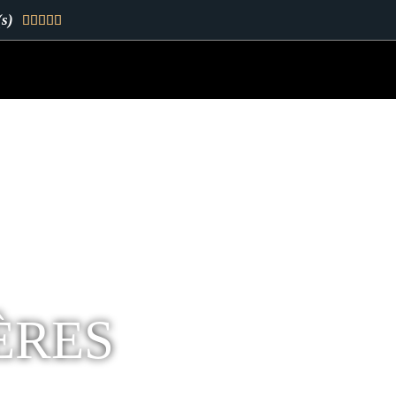
(s)





ÈRES