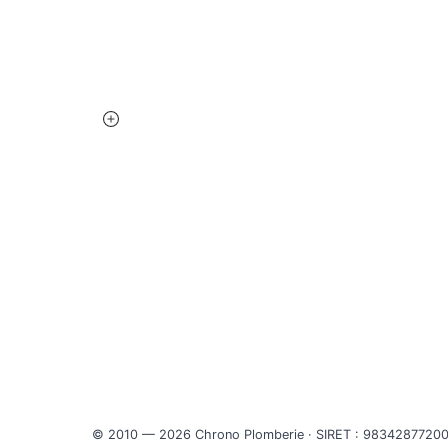
Dépann
plus de 10 ans sur Nice et les Alpes-
Recher
Maritimes. Disponible 24h/24, 7j/7 pour
toutes vos urgences.
Zone d'
Débouc
Chauff
© 2010 — 2026 Chrono Plomberie · SIRET : 9834287720001