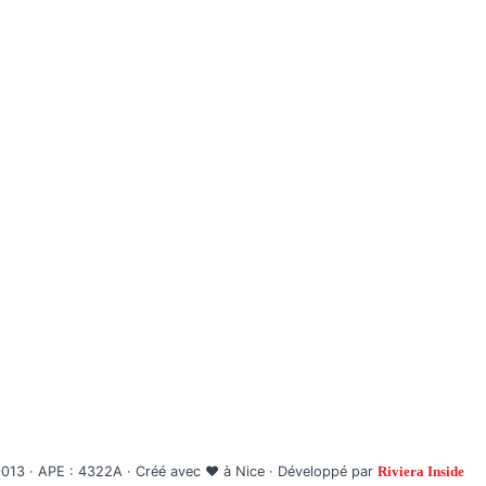
age Plomberie
Mentions Légales
che de Fuite
Politique de Confidentialité
Interventions
Nous Contacter
hage Canalisations
e-Eau / Cumulus
PA
3 · APE : 4322A · Créé avec ❤️ à Nice · Développé par
Riviera Inside