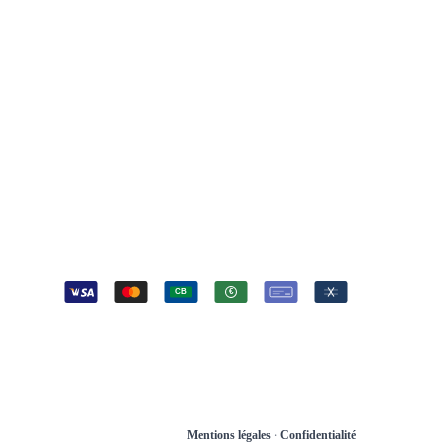
Nice — Alpes-Maritimes
Tout le département 06
06 52 33 37 70
Urgence 24h/24
04 93 16 16 10
Standard
contact@chronoplomberie.fr
Lundi — Dimanche 24/7
IEMENTS
CB
€
·
Mentions légales
Confidentialité